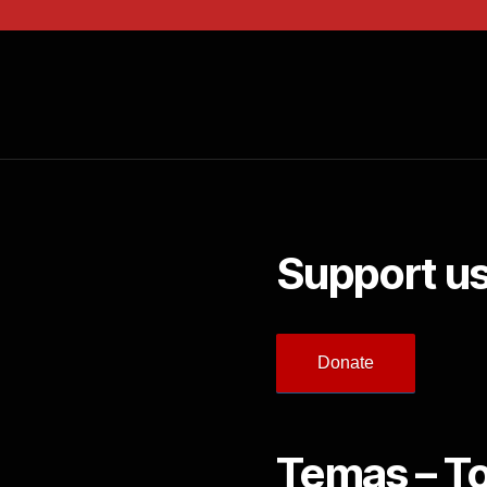
Support us
Donate
Temas – T