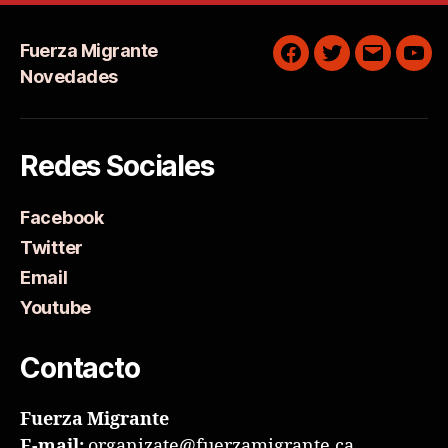
Fuerza Migrante
Facebook
Twitter
Email
You
Novedades
Redes Sociales
Facebook
Twitter
Email
Youtube
Contacto
Fuerza Migrante
E-mail:
organizate@fuerzamigrante.ca