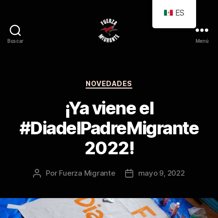
ES
Buscar
Menú
Fuerza
Migrante
Categorías
NOVEDADES
¡Ya viene el
#DiadelPadreMigrante
2022!
Por
Fuerza Migrante
mayo 9, 2022
Autor
Fecha
de
de
la
la
publicación
publicación