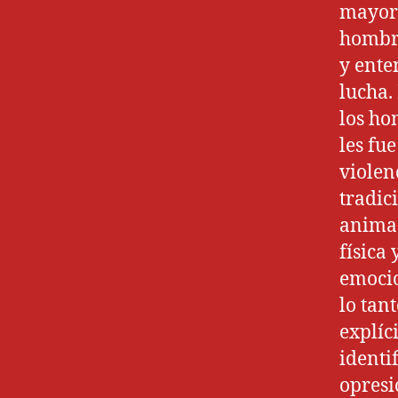
mayorí
hombre
y ente
lucha.
los ho
les fu
violen
tradic
anima 
física
emocio
lo tant
explíc
identi
opresi