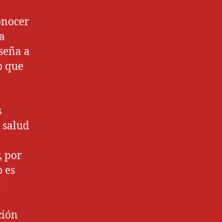
onocer
ta
nseña a
o que
s
 salud
, por
o es
:
ción