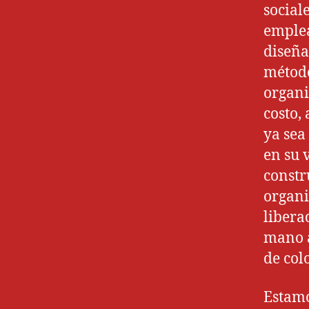
social
emplea
diseña
método
organi
costo,
ya sea
en su 
constr
organi
libera
mano a
de col
Estamo