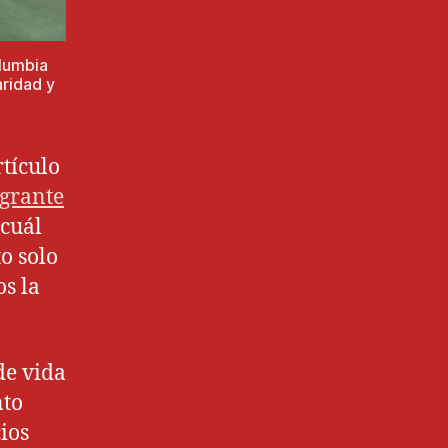
olumbia
aridad y
tículo
igrante
 cuál
o solo
os la
de vida
nto
cios