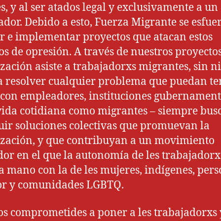
es, y al ser atados legal y exclusivamente a un
dor. Debido a esto, Fuerza Migrante se esfue
r e implementar proyectos que atacan estos
s de opresión. A través de nuestros proyectos
zación asiste a trabajadorxs migrantes, sin 
 a resolver cualquier problema que puedan te
 con empleadores, instituciones gubernamenta
vida cotidiana como migrantes – siempre bu
uir soluciones colectivas que promuevan la
zación, y que contribuyan a un movimiento
dor en el que la autonomía de les trabajador
 mano con la de les mujeres, indígenes, per
or y comunidades LGBTQ.
s comprometides a poner a les trabajadorxs 