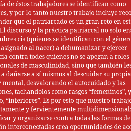
a de éstos trabajadores se identifican como
s, y por lo tanto nuestro trabajo incluye rec
nder que el patriarcado es un gran reto en es
 El discurso y la práctica patriarcal no solo e
mbres cis (quienes se identifican con el géner
e asignado al nacer) a dehumanizar y ejercer
cia contra todes quienes no se apegan a roles
ionales de masculinidad, sino que también le
a dañarse a sí mismos al descuidar su propia
 y mental, desvalorando el autocuidado y las
nes, tachandolos como rasgos “femeninos”, y
o, “inferiores”. Es por esto que nuestro trabaj
itamente y fervientemente multidimensional
ficar y organizarse contra todas las formas de
ón interconectadas crea oportunidades de ac