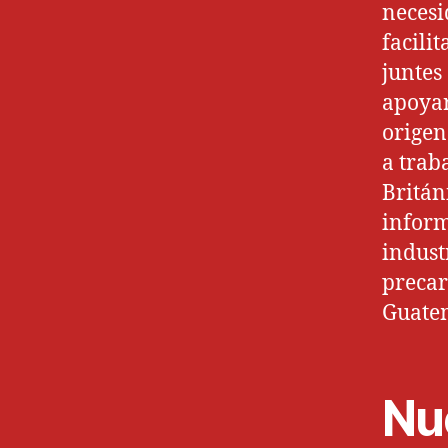
necesi
facili
juntes
apoyar
origen
a trab
Britán
inform
indust
precar
Guate
Nu