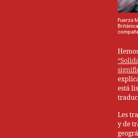
Fuerza M
Británic
compañe
Hemos 
“Solid
signif
explic
está l
traduc
Les tr
y de t
geográ