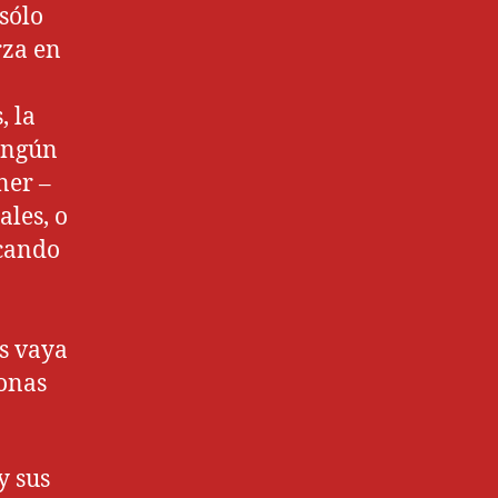
 sólo
rza en
, la
ningún
ner –
les, o
scando
xs vaya
sonas
y sus