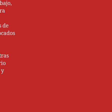
bajo,
ra
s de
ocados
tras
rio
 y