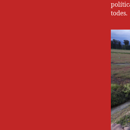
políti
todes.